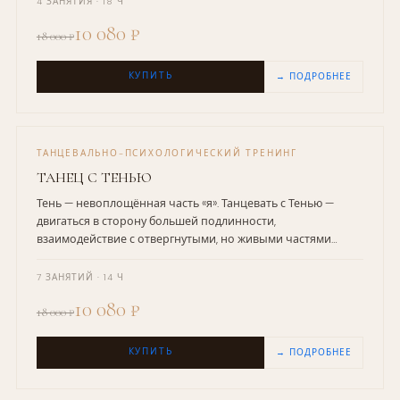
4 ЗАНЯТИЯ · 18 Ч
10 080 ₽
18 000 ₽
КУПИТЬ
→ ПОДРОБНЕЕ
ТАНЦЕВАЛЬНО-ПСИХОЛОГИЧЕСКИЙ ТРЕНИНГ
ТАНЕЦ С ТЕНЬЮ
Тень — невоплощённая часть «я». Танцевать с Тенью —
двигаться в сторону большей подлинности,
взаимодействие с отвергнутыми, но живыми частями
психики.
7 ЗАНЯТИЙ · 14 Ч
10 080 ₽
18 000 ₽
КУПИТЬ
→ ПОДРОБНЕЕ