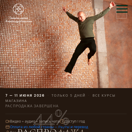
7 — 11 ИЮНЯ 2026
· ТОЛЬКО 5 ДНЕЙ · ВСЕ КУРСЫ
МАГАЗИНА
44%
РАСПРОДАЖА ЗАВЕРШЕНА
Видео + аудио + запись чата
Доступ 1 год
Оплата из любой страны — PayPal и перевод