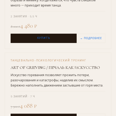
образы и мимику. Когда кажется, что чувств слишком
много — приходит время танца.
2 ЗАНЯТИЯ · 5,5 Ч
4 480 ₽
8 000 ₽
КУПИТЬ
→ ПОДРОБНЕЕ
ТАНЦЕВАЛЬНО-ПСИХОЛОГИЧЕСКИЙ ТРЕНИНГ
ART OF GRIEVING / ПЕЧАЛЬ КАК ИСКУССТВО
Искусство горевания позволяет прожить потери,
разочарования и катастрофы, наделив их смыслом.
Бережно наполнить движением застывшие от горя места.
5 ЗАНЯТИЙ · 7 Ч
4 088 ₽
7 300 ₽