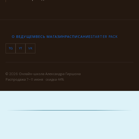
О ВЕДУЩЕМ
ВЕСЬ МАГАЗИН
РАСПИСАНИЕ
STARTER PACK
TG
YT
VK
© 2026 Онлайн-школа Александра Гиршона
Распродажа 7–11 июня · скидка 44%