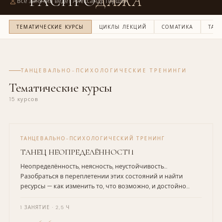
РАСПРО­
ДАЖА
Все занятия ведёт Александр Гиршон
★ STARTER PACK — ЛУЧШЕЕ НАЧАЛО →
ТЕМАТИЧЕСКИЕ КУРСЫ
ЦИКЛЫ ЛЕКЦИЙ
СОМАТИКА
ТАНЦ
ТАНЦЕВАЛЬНО-ПСИХОЛОГИЧЕСКИЕ ТРЕНИНГИ
Тематические курсы
15 курсов
ТАНЦЕВАЛЬНО-ПСИХОЛОГИЧЕСКИЙ ТРЕНИНГ
ТАНЕЦ НЕОПРЕДЕЛЁННОСТИ
Неопределённость, неясность, неустойчивость…
Разобраться в переплетении этих состояний и найти
ресурсы — как изменить то, что возможно, и достойно
встретить то, что нельзя контролировать.
1 ЗАНЯТИЕ · 2,5 Ч